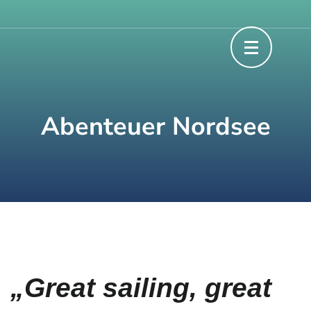
Zum
Willkommen beim jährlichen Fahrtenseglertreffen
Wanderzugvogel
Inhalt
springen
(Enter
drücken)
Abenteuer Nordsee
„Great sailing, great