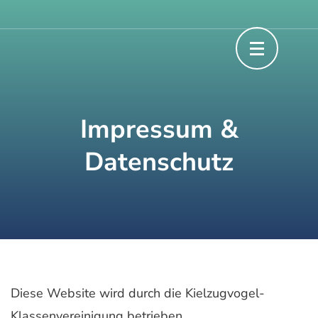
Zum
Willkommen beim jährlichen Fahrtenseglertreffen
Wanderzugvogel
Inhalt
springen
(Enter
drücken)
Impressum &
Datenschutz
Diese Website wird durch die Kielzugvogel-
Klassenvereinigung betrieben.